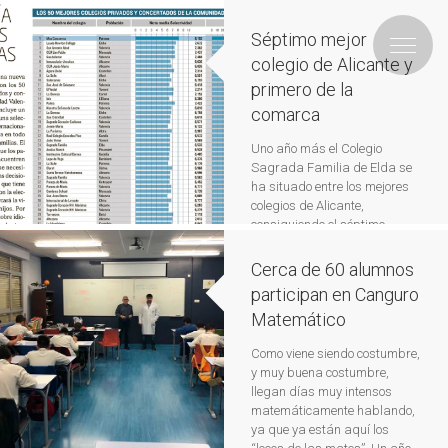
Séptimo mejor
colegio de Alicante y
primero de la
comarca
Uno año más el Colegio
Sagrada Familia de Elda se
ha situado entre los mejores
colegios de Alicante,
consiguiendo el séptimo
puesto, según el ranking que
publica el diario El Mundo de
Cerca de 60 alumnos
los 50 Mejores Colegios
participan en Canguro
Concertados y Privados de la
Matemático
Comunidad Valenciana.
Leer
más
Como viene siendo costumbre,
y muy buena costumbre,
llegan días muy intensos
matemáticamente hablando,
ya que ya están aquí los