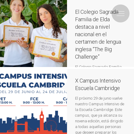
El Colegio Sagrada
Familia de Elda
destaca a nivel
nacional en el
certamen de lengua
inglesa “The Big
Challenge”
El Colegio Sagrada Familia
de Elda celebra los excelentes
resultados obtenidos por dos
X Campus Intensivo
de sus alumnas en el
Escuela Cambridge
concurso nacional de inglés
“The Big Challenge”, una de
El próximo 29 de junio vuelve
las competiciones escolares
nuestro Campus Intensivo de
de lengua inglesa más
la Escuela Cambridge. Este
importantes y multitudinarias
campus, que ya alcanza su
de España. La alumna Altea
novena edición, está dirigido
Bernabeu Segarra, de 4º de
a todas aquellas personas
ESO, se ha alzado con el
que deseen preparar los