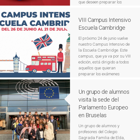
que deseen preparar los
y Turquía, en una experiencia
exámenes oficiales de
educativa que ha combinado
Cambridge: B1 Preliminary
[…]
Leer más
VIII Campus Intensivo
(PET), B2 First Certificate
(FCE) y C1 Advanced (CAE),
Escuela Cambridge
los cuales se celebrarán en
nuestro colegio a finales […]
El próximo 24 de junio vuelve
Leer más
nuestro Campus Intensivo de
la Escuela Cambridge. Este
campus, que ya va por su VIII
edición, está dirigido a todos
aquellos que quieran
preparar los exámenes
oficiales de Cambridge B1
Preliminary (PET), B2 First
Un grupo de alumnos
Certificate (FCE) y C1
Advanced (CAE) que tendrán
visita la sede del
lugar en nuestro colegio a
Parlamento Europeo
finales de […]
Leer más
en Bruselas
Un grupo de alumnos y
profesores del Colegio
Sagrada Familia de Elda,