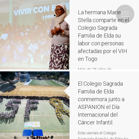
La hermana Marie
Stella comparte en el
Colegio Sagrada
Familia de Elda su
labor con personas
afectadas por el VIH
en Togo
Más de 25 años de
compromiso social avalan la
trayectoria de esta religiosa
El Colegio Sagrada
hospitalaria El Colegio
Familia de Elda
Sagrada Familia de Elda
conmemora junto a
celebró el pasado 15 de abril
un encuentro muy especial con
ASPANION el Día
la hermana Marie Stella. La
Internacional del
religiosa hospitalaria nació
Cáncer Infantil.
en Dapaong, en el norte de
Togo, y su vida está dedicada
Este viernes el Colegio
al acompañamiento de
Sagrada Familia de Elda ha