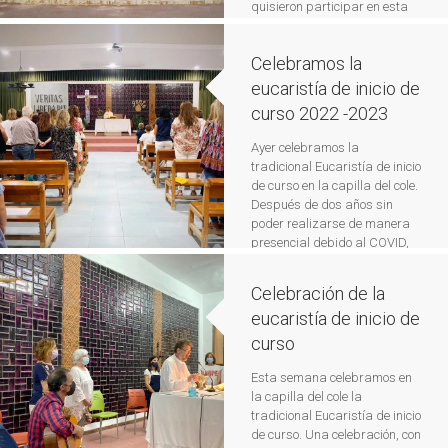
quisieron participar en esta
eucaristía con la que
inauguramos un nuevo curso
Celebramos la
que nos insta a explorar y
descubrir el amor de Dios en
eucaristía de inicio de
nuestras vidas cotidianas, […]
curso 2022 -2023
Leer más
Ayer celebramos la
tradicional Eucaristía de inicio
de curso en la capilla del cole.
Después de dos años sin
poder realizarse de manera
presencial debido al COVID,
nuestra capilla volvió a
llenarse de familias, alumnos,
Celebración de la
profesores y personal que
eucaristía de inicio de
quisieron participar en esta
celebración. Fue una
curso
eucaristía muy emotiva en la
que gracias a Óscar, […]
Leer
Esta semana celebramos en
más
la capilla del cole la
tradicional Eucaristía de inicio
de curso. Una celebración, con