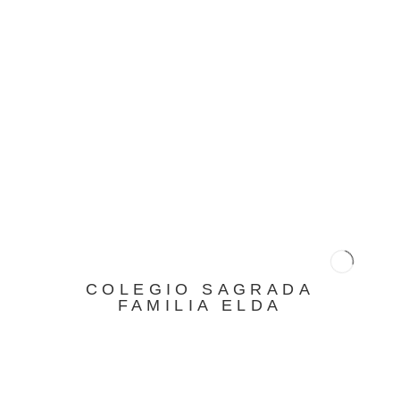
26 de julio en nuestro colegio.
La
fecha límite
para la inscripción y el pago es el lunes
11 de
junio
. Mas información
AQUÍ
Post
navigation
Noticias recientes
COLEGIO SAGRADA
FAMILIA ELDA
Premios
Extraordinarios de