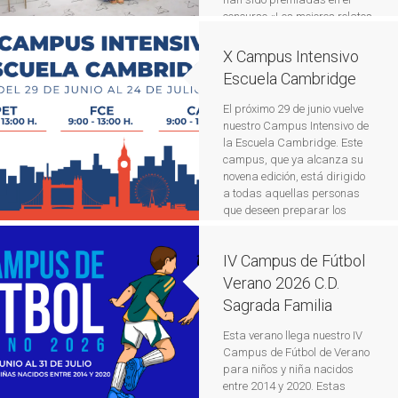
segundo puesto […]
Leer más
concurso «Los mejores relatos
breves juveniles de la
provincia de Alicante»,
X Campus Intensivo
organizado por la Asociación
Escuela Cambridge
de Libreros de Alicante con la
colaboración de la Diputación
El próximo 29 de junio vuelve
de Alicante. Este certamen,
nuestro Campus Intensivo de
que cada año reúne a jóvenes
la Escuela Cambridge. Este
escritores y […]
Leer más
campus, que ya alcanza su
novena edición, está dirigido
a todas aquellas personas
que deseen preparar los
exámenes oficiales de
Cambridge: B1 Preliminary
IV Campus de Fútbol
(PET), B2 First Certificate
(FCE) y C1 Advanced (CAE),
Verano 2026 C.D.
los cuales se celebrarán el 25
Sagrada Familia
de julio en […]
Leer más
Esta verano llega nuestro IV
Campus de Fútbol de Verano
para niños y niña nacidos
entre 2014 y 2020. Estas