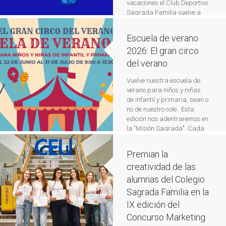
vacaciones el Club Deportivo
Sagrada Familia vuelve a
lanzar esta iniciativa para
que los alumnos y no alumnos
Escuela de verano
del colegio puedan disfrutar
2026: El gran circo
durante unas semanas del
fútbol. El objetivo de estos
del verano
días es sacar el máximo […]
Leer más
Vuelve nuestra escuela de
verano para niños y niñas
de infantil y primaria, sean o
no de nuestro cole. Esta
edición nos adentraremos en
la "Misión Sagrada". Cada
semana viviremos una
aventura diferente dentro de
Premian la
nuestro cole, y de nosotros
creatividad de las
dependerá cumplir la misión
divertida que se nos
alumnas del Colegio
encomiende.
Leer más
Sagrada Familia en la
IX edición del
Concurso Marketing