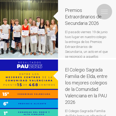
Premios
Extraordinarios de
Secundaria 2026
El pasado viernes 19 de junio
tuvo lugar en nuestro colegio
la entrega de los Premios
Extraordinarios de
Secundaria, un acto en el que
se reconoció a aquellos
alumnos que han destacado
a lo largo del curso por
El Colegio Sagrada
sus méritos académicos,
Familia de Elda, entre
deportivos y por la
ejemplaridad de sus valores
los mejores colegios
humanos. Durante la
de la Comunidad
ceremonia, se puso en […]
Leer
Valenciana en la PAU
más
2026
El Colegio Sagrada Familia
de Elda logra un año más el