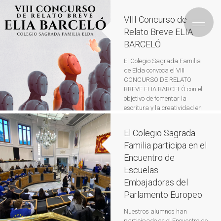
VIII Concurso de
Relato Breve ELIA
BARCELÓ
El Colegio Sagrada Familia
de Elda convoca el VIII
CONCURSO DE RELATO
BREVE ELIA BARCELÓ con el
objetivo de fomentar la
escritura y la creatividad en
los adolescentes. Este
certamen está dirigido a
El Colegio Sagrada
cualquier alumno que esté
Familia participa en el
cursando desde 1º de ESO
hasta 2º de Bachillerato. Los
Encuentro de
trabajos deben ser inéditos y
Escuelas
originales y solo […]
Leer más
Embajadoras del
Parlamento Europeo
Nuestros alumnos han
participado en el Encuentro de