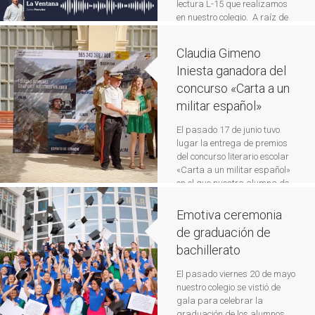
lectura L-15 que realizamos
en nuestro colegio. A raíz de
la nueva propuesta de la
ministra de cultura francesa,
Claudia Gimeno
que propone que en todos los
Iniesta ganadora del
colegios e institutos del país
se dedique diariamente un
concurso «Carta a un
momento a la […]
Leer más
militar español»
El pasado 17 de junio tuvo
lugar la entrega de premios
del concurso literario escolar
«Carta a un militar español»
en el que nuestra alumna de
1º de bachillerato Claudia
Gimeno Iniesta ha
Emotiva ceremonia
resultado ganadora del
de graduación de
primer premio de la fase
bachillerato
provincial. Este certamen
promovido por el Ministerio de
El pasado viernes 20 de mayo
Defensa va ya por su novena
nuestro colegio se vistió de
edición […]
Leer más
gala para celebrar la
graduación de los alumnos