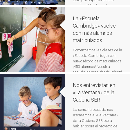
sesión del Parlamento
Europeo. Más de 1.000
estudiantes de 22 países se
La «Escuela
reunieron online y en
Cambridge» vuelve
Estrasburgo para la tercera
con más alumnos
sesión de Euroscola de la
temporada. Durante esta
matriculados
sesión intercambiaron ideas
sobre la temática «¿Está
Comenzamos las clases de la
preparada Europa para el […]
«Escuela Cambridge» con
Leer más
nuevo récord de matriculados
¡453 alumnos! Nuestra
escuela abarca desde infantil
hasta bachillerato y prepara
a todos los estudiantes
Nos entrevistan en
inscritos para los diferentes
«La Ventana» de la
exámenes oficiales de esta
Cadena SER
prestigiosa universidad:
Starters, Movers, Flyers, Ket,
La semana pasada nos
Pet, First y Advanced. Los
asomamos a «La Ventana»
alumnos se dividen en grupos
de la Cadena SER para
según su nivel (Ket, Pet, […]
hablar sobre el proyecto de
Leer más