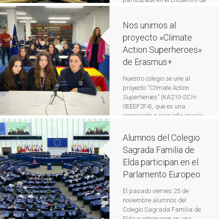
Escuelas Embajadoras del
Parlamento Europeo de la
Nos unimos al
Provincia celebrado este
proyecto «Climate
jueves en Alicante. La jornada
ha comenzado en el Palacio
Action Superheroes»
Provincial donde la diputada
de Erasmus+
de Fondos Europeos, María
Gómez, ha sido la encargada
Nuestro colegio se une al
de abrir la sesión en la que
proyecto “Climate Action
los estudiantes han simulado
Superheroes” (KA210-SCH-
una intervención en […]
Leer
0EEEF2F4), que es una
más
asociación a pequeña escala
Erasmus+. Este proyecto, que
está financiado íntegramente
Alumnos del Colegio
por el programa Erasmus+,
Sagrada Familia de
tiene una duración de 1 año y
Elda participan en el
tiene como objetivo último
realizar tareas de
Parlamento Europeo
concienciación
medioambiental y mejorar
El pasado viernes 25 de
nuestro entorno cercano a
noviembre alumnos del
través de: generación de
Colegio Sagrada Familia de
materiales […]
Leer más
Elda participaron en una