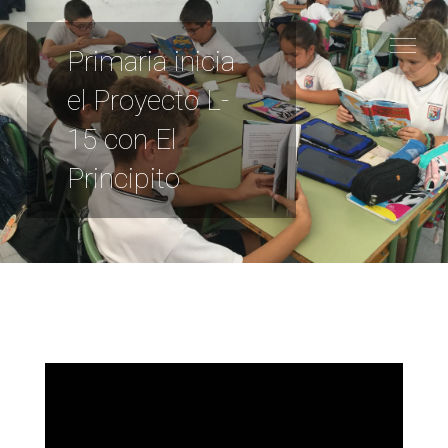
Primaria inicia
el Proyecto L-
15 con El
Principito