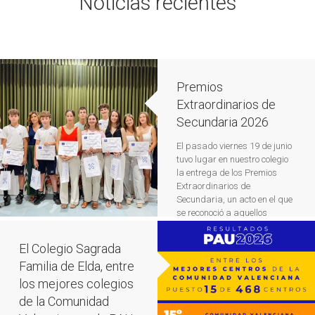
Noticias recientes
Premios
Extraordinarios de
Secundaria 2026
El pasado viernes 19 de junio
tuvo lugar en nuestro colegio
la entrega de los Premios
Extraordinarios de
Secundaria, un acto en el que
se reconoció a aquellos
alumnos que han destacado
a lo largo del curso por
El Colegio Sagrada
sus méritos académicos,
Familia de Elda, entre
deportivos y por la
ejemplaridad de sus valores
los mejores colegios
humanos. Durante la
de la Comunidad
ceremonia, se puso en […]
Leer