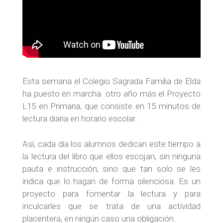
Esta semana el Colegio Sagrada Familia de Elda
ha puesto en marcha otro año más el Proyecto
L15 en Primaria, que consiste en 15 minutos de
lectura diaria en horario escolar.
Así, cada día los alumnos dedican este tiempo a
la lectura del libro que ellos escojan, sin ninguna
pauta e instrucción, sino que tan solo se les
indica que lo hagan de forma silenciosa. Es un
proyecto para fomentar la lectura y para
inculcarles que se trata de una actividad
placentera, en ningún caso una obligación.